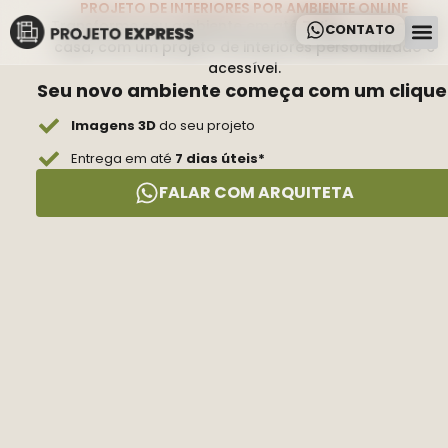
PROJETO DE INTERIORES POR AMBIENTE ONLINE
Transforme seu ambiente em até
7 dias
, sem sair de
CONTATO
casa, com um projeto de interiores personalizado e
acessível.
Como
Sobre Nó
Seu novo ambiente começa com um clique
Imagens 3D
do seu projeto
Entrega em até
7 dias úteis*
FALAR COM ARQUITETA