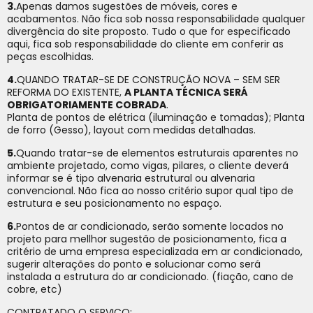
3.
Apenas damos sugestões de móveis, cores e
acabamentos. Não fica sob nossa responsabilidade qualquer
divergência do site proposto. Tudo o que for especificado
aqui, fica sob responsabilidade do cliente em conferir as
peças escolhidas.
4.
QUANDO TRATAR-SE DE CONSTRUÇÃO NOVA – SEM SER
REFORMA DO EXISTENTE,
A PLANTA TÉCNICA SERÁ
OBRIGATORIAMENTE COBRADA
.
Planta de pontos de elétrica (iluminação e tomadas); Planta
de forro (Gesso), layout com medidas detalhadas.
5.
Quando tratar-se de elementos estruturais aparentes no
ambiente projetado, como vigas, pilares, o cliente deverá
informar se é tipo alvenaria estrutural ou alvenaria
convencional. Não fica ao nosso critério supor qual tipo de
estrutura e seu posicionamento no espaço.
6.
Pontos de ar condicionado, serão somente locados no
projeto para mellhor sugestão de posicionamento, fica a
critério de uma empresa especializada em ar condicionado,
sugerir alterações do ponto e solucionar como será
instalada a estrutura do ar condicionado. (fiação, cano de
cobre, etc)
CONTRATADO O SERVIÇO: